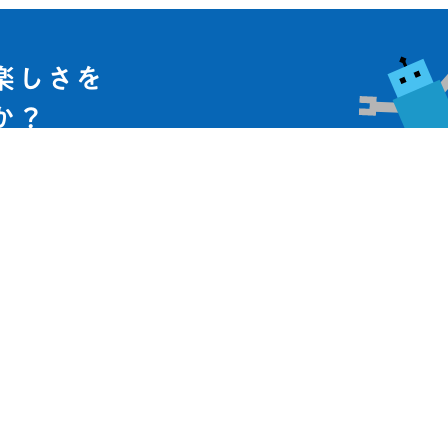
楽しさを
か？
ただき、楽しいゲームやアクティビ
クラスのみんなと体験できます。無
ング学習の新しい世界を発見しまし