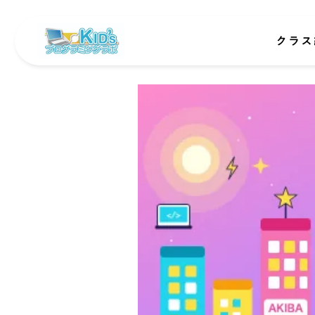
クラス
初級者
中級者
情報I
オンラ