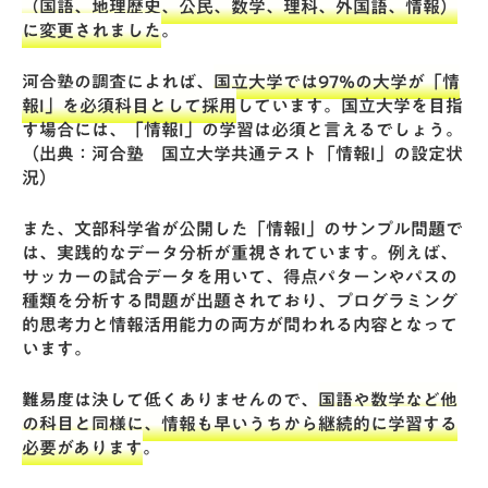
（国語、地理歴史、公民、数学、理科、外国語、情報）
に変更されました
。
河合塾の調査によれば、
国立大学では97%の大学が「情
報I」を必須科目として採用
しています。国立大学を目指
す場合には、「情報I」の学習は必須と言えるでしょう。
（出典：河合塾
国立大学共通テスト「情報I」の設定状
況
）
また、文部科学省が公開した「情報I」の
サンプル問題
で
は、実践的なデータ分析が重視されています。例えば、
サッカーの試合データを用いて、得点パターンやパスの
種類を分析する問題が出題されており、プログラミング
的思考力と情報活用能力の両方が問われる内容となって
います。
難易度は決して低くありませんので、
国語や数学など他
の科目と同様に、情報も早いうちから継続的に学習する
必要があります
。