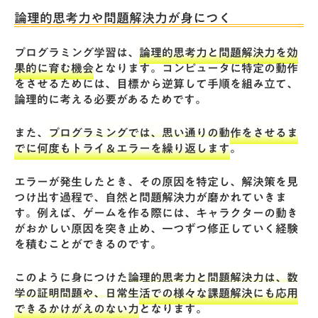
論理的思考力や問題解決力が身につく
プログラミング学習は、
論理的思考力と問題解決力を効
果的に育む機会
となります。コンピュータに特定の動作
をさせるためには、目標から逆算して手順を組み立て、
論理的に考える必要があるためです。
また、
プログラミングでは、思い通りの動作をさせるま
でに何度もトライ＆エラーを繰り返します
。
エラーが発生したとき、その原因を特定し、解決策を見
つけ出す過程で、自然と問題解決力が磨かれていきま
す。例えば、ゲームを作る際には、キャラクターの動き
がおかしい原因を突き止め、一つずつ修正していく経験
を積むことができるのです。
このように身につけた
論理的思考力と問題解決力は、数
学の証明問題や、日常生活での様々な課題解決にも応用
できるかけがえのない力
となります。