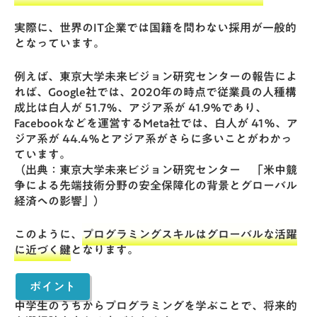
実際に、世界のIT企業では国籍を問わない採用が一般的
となっています。
例えば、
東京大学未来ビジョン研究センター
の報告によ
れば、Google社では、2020年の時点で従業員の人種構
成比は白人が 51.7％、アジア系が 41.9％であり、
Facebookなどを運営するMeta社では、白人が 41％、ア
ジア系が 44.4％とアジア系がさらに多いことがわかっ
ています。
（出典：東京大学未来ビジョン研究センター 「
米中競
争による先端技術分野の安全保障化の背景とグローバル
経済への影響
」）
このように、
プログラミングスキルはグローバルな活躍
に近づく鍵
となります。
ポイント
中学生のうちからプログラミングを学ぶことで、将来的