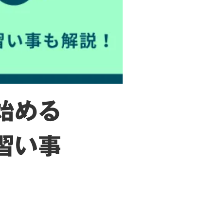
始める
習い事