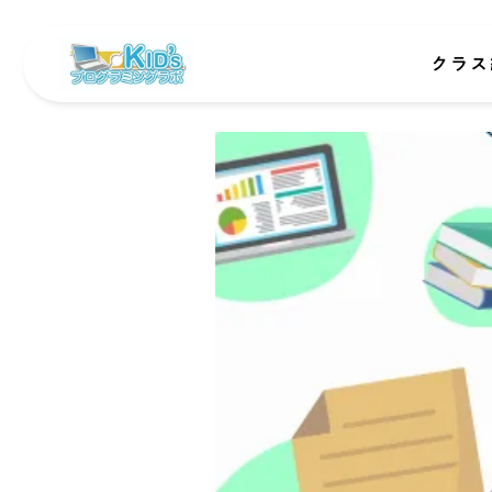
クラス
初級者
中級者
情報I
オンラ